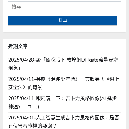
搜
尋
關
鍵
字:
近期文章
2025/04/28-談「關稅戰下 敦煌網DHgate流量暴增
現象」
2025/04/11-英劇《混沌少年時》一兼談英國《線上
安全法》的背景
2025/04/11-跟風玩一下：吉卜力風格圖像(AI 進步
神速∑(￣□￣;))
2025/04/01-人工智慧生成吉卜力風格的圖像，是否
有侵害著作權的疑慮？