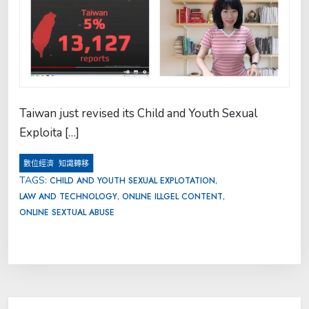
Taiwan just revised its Child and Youth Sexual
Exploita […]
,
數位經濟
知識轉移
TAGS:
,
CHILD AND YOUTH SEXUAL EXPLOTATION
,
,
LAW AND TECHNOLOGY
ONLINE ILLGEL CONTENT
ONLINE SEXTUAL ABUSE