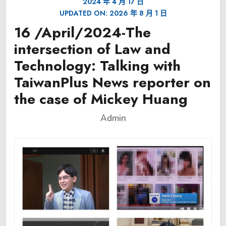
2024 年 4 月 17 日
UPDATED ON:
2026 年 8 月 1 日
16 /April/2024-The
intersection of Law and
Technology: Talking with
TaiwanPlus News reporter on
the case of Mickey Huang
Admin