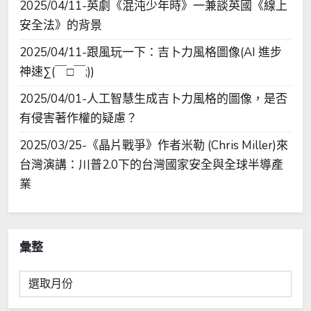
2025/04/11-英劇《混沌少年時》一兼談英國《線上
安全法》的背景
2025/04/11-跟風玩一下：吉卜力風格圖像(AI 進步
神速∑(￣□￣;))
2025/04/01-人工智慧生成吉卜力風格的圖像，是否
有侵害著作權的疑慮？
2025/03/25-《晶片戰爭》作者米勒 (Chris Miller)來
台灣演講：川普2.0下的台灣國家安全與全球半導產
業
彙整
彙
整