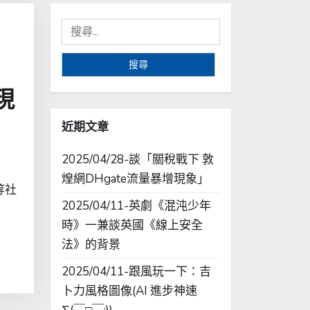
搜
尋
關
鍵
現
字:
近期文章
2025/04/28-談「關稅戰下 敦
煌網DHgate流量暴增現象」
等社
2025/04/11-英劇《混沌少年
時》一兼談英國《線上安全
法》的背景
2025/04/11-跟風玩一下：吉
卜力風格圖像(AI 進步神速