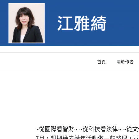
Skip
to
content
首頁
關於作者
~從國際看智財~ ~從科技看法律~ ~從文化
7月，想把過去幾年活動做一些整理，