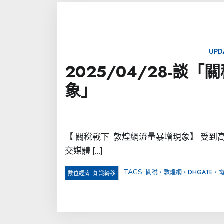
UPD
2025/04/28-談
象」
【 關稅戰下 敦煌網流量暴增現象】 受到
交媒體 […]
TAGS:
關稅，敦煌網，DHGATE，
,
數位經濟
知識轉移