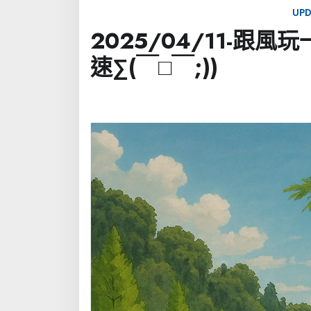
UPD
2025/04/11-跟
速∑(￣□￣;))