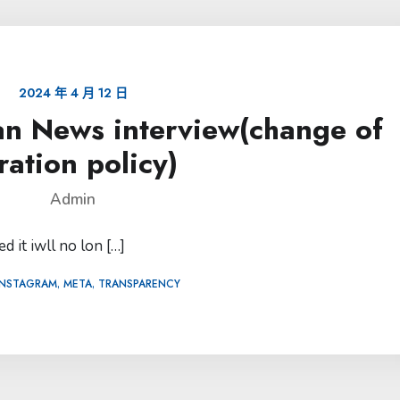
2024 年 4 月 12 日
n News interview(change of
ation policy)
Admin
 it iwll no lon […]
,
,
INSTAGRAM
META
TRANSPARENCY