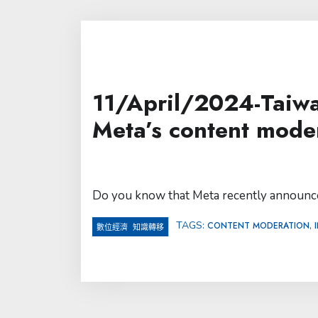
11/April/2024-Taiwa
Meta’s content moder
Do you know that Meta recently announced
TAGS:
,
CONTENT MODERATION
,
數位經濟
知識轉移