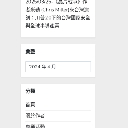
2025/03/25-《晶片戰爭》作
者米勒 (Chris Miller)來台灣演
講：川普2.0下的台灣國家安全
與全球半導產業
彙整
彙
整
分類
首頁
關於作者
專業活動