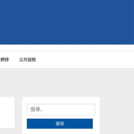
識轉移
公共服務
搜
尋
關
鍵