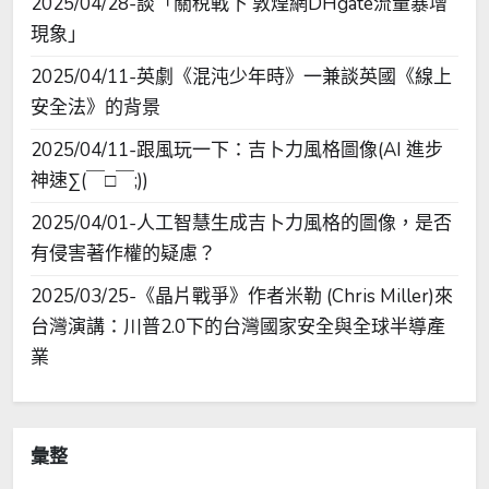
2025/04/28-談「關稅戰下 敦煌網DHgate流量暴增
現象」
2025/04/11-英劇《混沌少年時》一兼談英國《線上
安全法》的背景
2025/04/11-跟風玩一下：吉卜力風格圖像(AI 進步
神速∑(￣□￣;))
2025/04/01-人工智慧生成吉卜力風格的圖像，是否
有侵害著作權的疑慮？
2025/03/25-《晶片戰爭》作者米勒 (Chris Miller)來
台灣演講：川普2.0下的台灣國家安全與全球半導產
業
彙整