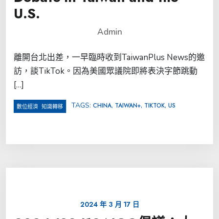
U.S.
Admin
離開台北出差，一早臨時收到TaiwanPlus News的邀
訪，談TikTok。因為美國眾議院即將表決字節跳動
[…]
TAGS:
,
,
,
CHINA
TAIWAN+
TIKTOK
US
,
數位經濟
知識轉移
2024 年 3 月 17 日