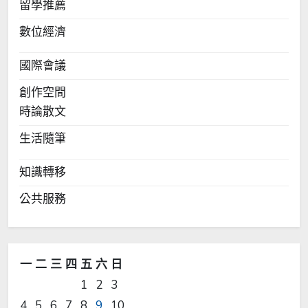
留學推薦
數位經濟
國際會議
創作空間
時論散文
生活隨筆
知識轉移
公共服務
一
二
三
四
五
六
日
1
2
3
4
5
6
7
8
9
10