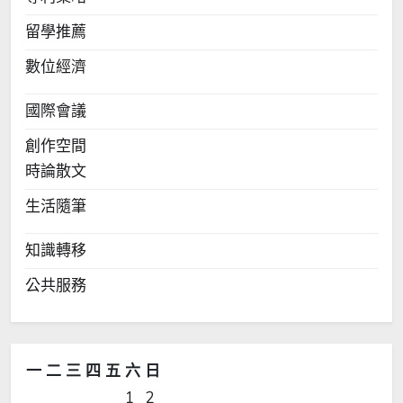
留學推薦
數位經濟
國際會議
創作空間
時論散文
生活隨筆
知識轉移
公共服務
一
二
三
四
五
六
日
1
2