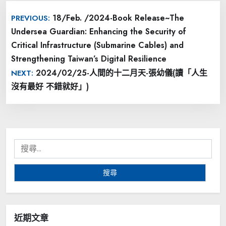
文
18/Feb. /2024-Book Release~The
PREVIOUS:
章
Undersea Guardian: Enhancing the Security of
導
Critical Infrastructure (Submarine Cables) and
覽
Strengthening Taiwan’s Digital Resilience
2024/02/25-人間的十二月天-張幼儀(讀「人生
NEXT:
沒有最好 不錯就好」)
搜
尋
關
鍵
字:
近期文章