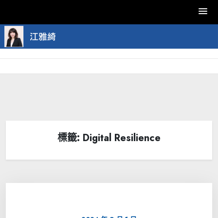
Skip
to
content
標籤:
Digital Resilience