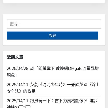
搜
尋
關
鍵
字:
近期文章
2025/04/28-談「關稅戰下 敦煌網DHgate流量暴增
現象」
2025/04/11-英劇《混沌少年時》一兼談英國《線上
安全法》的背景
2025/04/11-跟風玩一下：吉卜力風格圖像(AI 進步
神速∑(￣□￣;))