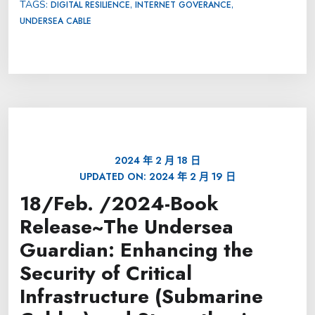
TAGS:
,
,
DIGITAL RESILIENCE
INTERNET GOVERANCE
UNDERSEA CABLE
2024 年 2 月 18 日
UPDATED ON:
2024 年 2 月 19 日
18/Feb. /2024-Book
Release~The Undersea
Guardian: Enhancing the
Security of Critical
Infrastructure (Submarine