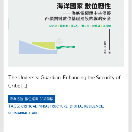
The Undersea Guardian: Enhancing the Security of
Critic […]
,
,
專業活動
數位經濟
知識轉移
TAGS:
,
,
CRITICAL INFRASTRUCTURE
DIGITAL RESILIENCE
SUBMARIME CABLE