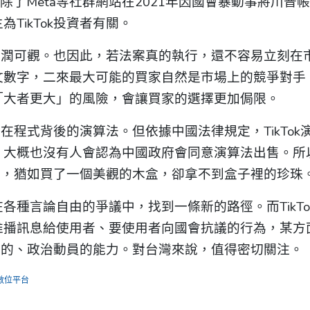
除了Meta等社群網站在2021年因國會暴動事將川普
TikTok投資者有關。
，利潤可觀。也因此，若法案真的執行，還不容易立刻在
文數字，二來最大可能的買家自然是市場上的競爭對手
「大者更大」的風險，會讓買家的選擇更加侷限。
鍵在程式背後的演算法。但依據中國法律規定，TikTok
，大概也沒有人會認為中國政府會同意演算法出售。所
資產，猶如買了一個美觀的木盒，卻拿不到盒子裡的珍珠
種言論自由的爭議中，找到一條新的路徑。而TikTo
推播訊息給使用者、要使用者向國會抗議的行為，某方
憂心的、政治動員的能力。對台灣來說，值得密切關注。
，數位平台