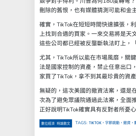
競爭對手得利。川普為何180度轉彎？
刪除的舊恨，也有媒體猜測可能和金主為
確實，TikTok在短短時間快速擴張
上找到合適的買家。一來交易將是天
這些公司都已經被反壟斷執法盯上，
尤其，TikTok所以能在市場風靡，關
法是國家控制的資產，禁止任意出口
家買了TikTok，拿不到其最珍貴的
無疑的，這次美國的撤資法案，還是在各
次為了避免眾議院通過此法案，全面
正好說明TikTok確實具有反對者所
TAGS:
TIKTOK，字節跳動，撤資
,
數位經濟
時論散文