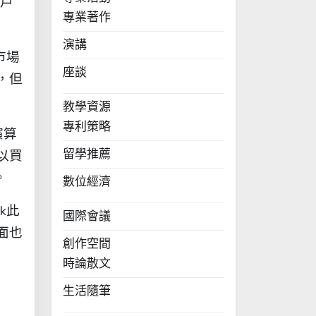
帳戶
專業著作
演講
市場
座談
，但
教學資源
專利策略
演算
留學推薦
以買
。
數位經濟
k此
國際會議
面也
創作空間
時論散文
生活隨筆