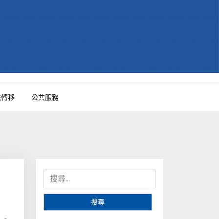
識轉移
公共服務
搜
尋
關
鍵