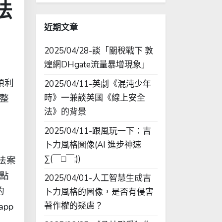
法
字:
近期文章
2025/04/28-談「關稅戰下 敦
煌網DHgate流量暴增現象」
順利
2025/04/11-英劇《混沌少年
訊整
時》一兼談英國《線上安全
法》的背景
2025/04/11-跟風玩一下：吉
卜力風格圖像(AI 進步神速
∑(￣□￣;))
法案
接點
2025/04/01-人工智慧生成吉
的
卜力風格的圖像，是否有侵害
pp
著作權的疑慮？