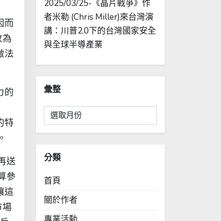
2025/03/25-《晶片戰爭》作
者米勒 (Chris Miller)來台灣演
因而
講：川普2.0下的台灣國家安全
改為
與全球半導產業
做法
彙整
力的
彙
的特
整
。
分類
再送
算參
首頁
讓這
關於作者
市場
專業活動