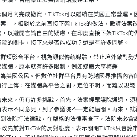
月內完成撤資，TikTok可以繼續在美國正常營運。
法案」。相對於之前直接下架TikTok的做法，撤資法案
以避開言論自由的疑慮，在印度直接下架TikTok的
議院的關卡，接下來是否能成功？還是有許多問號。
k社群短影音平台，視為類似傳統媒體，禁止境外敵對勢
統媒體，原本就有許多限制，例如媒體大亨梅鐸
擇成為美國公民。但數位社群平台具有跨越國界推播內容
自行上傳，在媒體與平台之間，定位不明，而難以規範
的未來，仍有許多挑戰。首先，法案經眾議院通過，須
員表示不同意見，到了參議院不一定能過關。再來，就
勢必到法院打法律戰，在嚴格的法律審查下，法院未必會
前對TikTok的反對態度，表示關閉TikTok只會讓