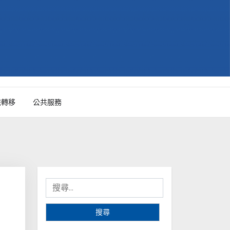
識轉移
公共服務
搜
尋
關
鍵