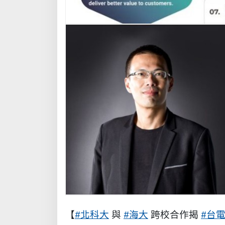
【
#北科大
與
#海大
跨校合作揭
#台