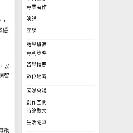
專業著作
演講
進，
電穩
座談
教學資源
專利策略
留學推薦
，以
網智
數位經濟
國際會議
創作空間
時論散文
生活隨筆
電網