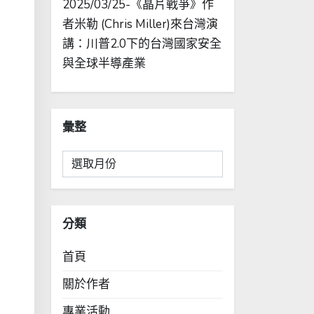
2025/03/25-《晶片戰爭》作
者米勒 (Chris Miller)來台灣演
講：川普2.0下的台灣國家安全
與全球半導產業
彙整
彙
整
分類
首頁
關於作者
專業活動