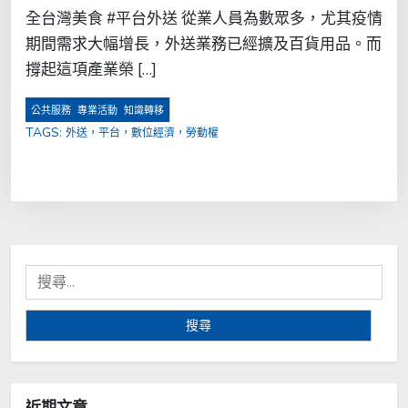
全台灣美食 #平台外送 從業人員為數眾多，尤其疫情
期間需求大幅增長，外送業務已經擴及百貨用品。而
撐起這項產業榮 […]
,
,
公共服務
專業活動
知識轉移
TAGS:
外送，平台，數位經濟，勞動權
搜
尋
關
鍵
字:
近期文章