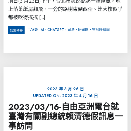
前日(3 月23日)下午，台北市忽然颳起一陣怪風，地
上落葉紙屑翻飛、一旁的路樹東倒西歪、連大樓似乎
都被吹得搖搖 […]
TAGS:
AI，CHATGPT，司法，陪審團，寶島聯播網
知識轉移
2023 年 3 月 26 日
UPDATED ON:
2023 年 4 月 16 日
2023/03/16-自由亞洲電台就
臺灣有關副總統賴清德假訊息一
事訪問