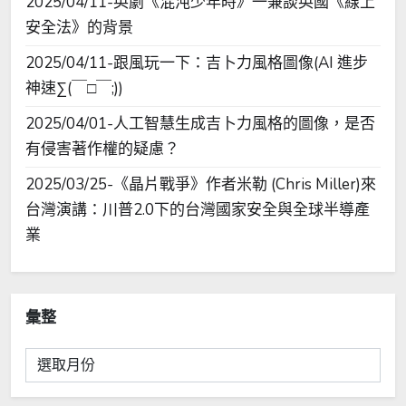
2025/04/11-英劇《混沌少年時》一兼談英國《線上
安全法》的背景
2025/04/11-跟風玩一下：吉卜力風格圖像(AI 進步
神速∑(￣□￣;))
2025/04/01-人工智慧生成吉卜力風格的圖像，是否
有侵害著作權的疑慮？
2025/03/25-《晶片戰爭》作者米勒 (Chris Miller)來
台灣演講：川普2.0下的台灣國家安全與全球半導產
業
彙整
彙
整