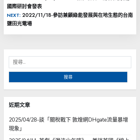
章
國際研討會發表
導
2022/11/18-參訪兼顧綠能發展與在地生態的台南
NEXT:
覽
鹽田光電場
搜
尋
關
鍵
字:
近期文章
2025/04/28-談「關稅戰下 敦煌網DHgate流量暴增
現象」