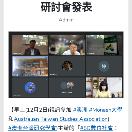
研討會發表
Admin
【早上(12月2日)視訊參加
#澳洲
#Monash大學
和
Australian Taiwan Studies Association
(
#澳洲台灣研究學會
)主辦的「
#5G數位社會
：