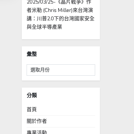
2025/03/25-《晶片戰爭》作
者米勒 (Chris Miller)來台灣演
講：川普2.0下的台灣國家安全
與全球半導產業
彙整
彙
整
分類
首頁
關於作者
專業活動