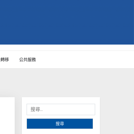
識轉移
公共服務
搜
尋
關
鍵