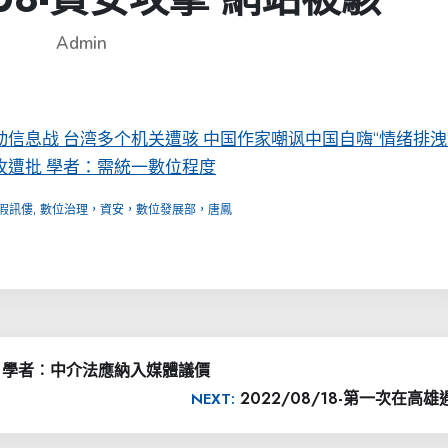
Admin
动信息战 台湾多个机关遭骇 中国作家嘲讽中国自嗨“情绪排洩
攻遭批 學者：需統一數位程度
,
假訊僂
數位治理，資安，數位發展部，唐鳳
oot》學者︰中介法應納入媒體議價
2022/08/18-第一次在高
NEXT: