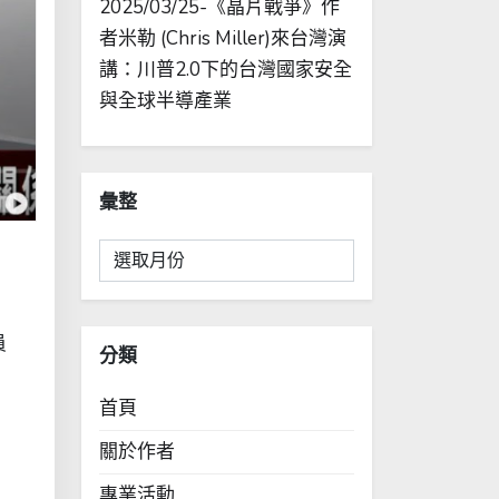
2025/03/25-《晶片戰爭》作
者米勒 (Chris Miller)來台灣演
講：川普2.0下的台灣國家安全
與全球半導產業
彙整
彙
整
員
分類
首頁
關於作者
專業活動