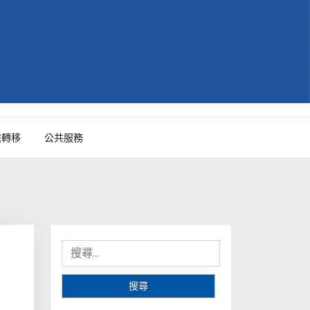
識轉移
公共服務
搜
尋
關
鍵