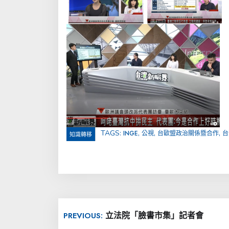
TAGS:
,
,
,
INGE
公視
台歐盟政治關係暨合作
台
知識轉移
文
立法院「臉書市集」記者會
PREVIOUS:
章