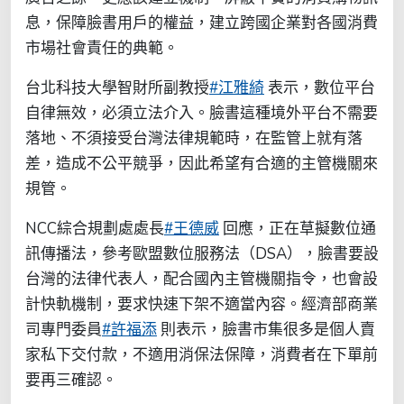
息，保障臉書用戶的權益，建立跨國企業對各國消費
市場社會責任的典範。
台北科技大學智財所副教授
#江雅綺
表示，數位平台
自律無效，必須立法介入。臉書這種境外平台不需要
落地、不須接受台灣法律規範時，在監管上就有落
差，造成不公平競爭，因此希望有合適的主管機關來
規管。
NCC綜合規劃處處長
#王德威
回應，正在草擬數位通
訊傳播法，參考歐盟數位服務法（DSA），臉書要設
台灣的法律代表人，配合國內主管機關指令，也會設
計快軌機制，要求快速下架不適當內容。經濟部商業
司專門委員
#許福添
則表示，臉書市集很多是個人賣
家私下交付款，不適用消保法保障，消費者在下單前
要再三確認。