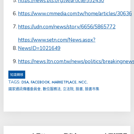
https://news.pts.org.tw/article/552430
https://www.cmmedia.com.tw/home/articles/30636
https://udn.com/news/story/6656/5865772
https://www.setn.com/News.aspx?
NewsID=1021649
https://news.ltn.com.tw/news/politics/breakingne
知識轉移
TAGS:
,
,
,
,
DSA
FACEBOOK
MARKETPLACE
NCC
,
,
,
,
國家通訊傳播委員會
數位服務法
立法院
臉書
臉書市集
文