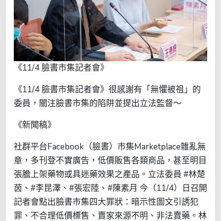
《11/4 臉書市集記者會》
《11/4 臉書市集記者會》很感謝有「無懼被祖」的
委員，關注臉書市集的陷阱並提出立法監督～
《新聞稿》
社群平台Facebook（臉書）市集Marketplace雜亂無
章，多刊登不實廣告，低價販售各類商品，甚至明目
張膽上架藥物或具迷藥效果之產品。立法委員 #林楚
茵、#李昆澤、#張宏陸、#陳素月 今（11/4）日召開
記者會點出臉書市集四大罪狀：暗示性圖文引誘犯
罪、不合理低價標售、賣家來源不明、非法賣藥。林