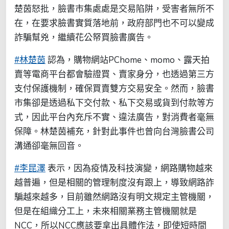
楚茵怒批，臉書市集處處是交易陷阱，受害者無所不
在，在要求臉書實質落地前，政府部門也不可以變成
詐騙幫兇，繼續花公帑買臉書廣告。
#林楚茵
認為，購物網站PChome、momo、露天拍
賣等電商平台都會驗證買、賣家身分，也透過第三方
支付保護機制，確保買賣雙方交易安全。然而，臉書
市集卻是透過私下交付款、私下交易或貨到付款等方
式，因此平台內充斥不實、違法廣告，對消費者毫無
保障。林楚茵補充，針對此事件也曾向台灣臉書公司
溝通卻毫無回音。
#李昆澤
表示，因為疫情及科技演變，網路購物越來
越普遍，但是相關的管理制度沒有跟上，導致網路詐
騙越來越多，目前雖然網路沒有明文規定主管機關，
但是在組織分工上，未來相關業務主管機關就是
NCC，所以NCC應該要拿出具體作法，即使短時間