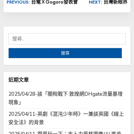
台電ＸGogoro發表會
台灣新眼界
PREVIOUS:
NEXT:
章
導
覽
搜
尋
關
鍵
字:
近期文章
2025/04/28-談「關稅戰下 敦煌網DHgate流量暴增
現象」
2025/04/11-英劇《混沌少年時》一兼談英國《線上
安全法》的背景