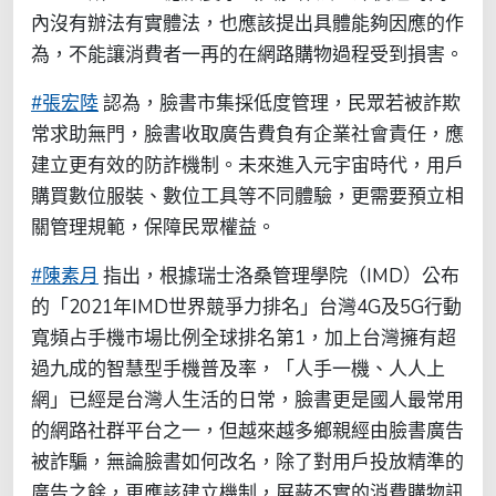
內沒有辦法有實體法，也應該提出具體能夠因應的作
為，不能讓消費者一再的在網路購物過程受到損害。
#張宏陸
認為，臉書市集採低度管理，民眾若被詐欺
常求助無門，臉書收取廣告費負有企業社會責任，應
建立更有效的防詐機制。未來進入元宇宙時代，用戶
購買數位服裝、數位工具等不同體驗，更需要預立相
關管理規範，保障民眾權益。
#陳素月
指出，根據瑞士洛桑管理學院（IMD）公布
的「2021年IMD世界競爭力排名」台灣4G及5G行動
寬頻占手機市場比例全球排名第1，加上台灣擁有超
過九成的智慧型手機普及率，「人手一機、人人上
網」已經是台灣人生活的日常，臉書更是國人最常用
的網路社群平台之一，但越來越多鄉親經由臉書廣告
被詐騙，無論臉書如何改名，除了對用戶投放精準的
廣告之餘，更應該建立機制，屏蔽不實的消費購物訊