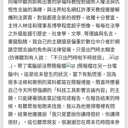
同場中聽到即將出書的廖福特教授對國際人權法與仇
恨性言論的演繹，與法界知名網紅許澤天教授層層解
構刑法罪責，對我都是全新的視野，收穫十分豐富。
主持人林佳和理事長博學程度超乎想像，每每在法學
之外還能援引歷史、社會學、文學…等理論與名言，
畫龍點睛。我自己的主題還是偏重於數位中介者於網
路空間言論的角色與法律發展。只是出門時太糊塗
(彷彿聽到有人說：「不只出門時啦平時就很」…
…)、帶了電腦卻沒帶簡報檔
(簡報檔在另一台電
腦中)
，這是從未發生的狀況，當下有點慌張，因為
很多法條和案例的資料都寫在簡報裡面，簡直呼應著
自己今天所想強調的「科技工具影響言論內容」的主
題，只能硬著頭皮靠記憶完成報告。在報告結束的時
候，有聽眾匆匆跑來找我，我以為他覺得哪裡有問
題，結果他連連說「我只是要說你講得很好、你講得
很好」。這位聽眾朋友，很謝謝您在周末花時間來參