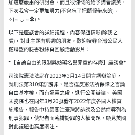
加這麼嚴肅的研討會，而且很慷慨的給予講者讚美，
下次我會一定更加努力(不會忘了把簡報帶來的)。
✧(≖ ◡ ≖✿)。
以下是座談會的詳細議程，內容保證精彩(除我之
處)，對此主題有興趣的朋友，歡迎搜尋台灣公民人
權聯盟的臉書粉絲頁回顧活動影片：
*【言論自由的限制與妨礙名譽罪章的存廢】座談會*
司法院憲法法庭在2023年3月14日開言詞辯論庭，
就刑法第310條誹謗罪，是否違反憲法所保障之言論
自由基本權，而有違憲之虞，進行公開辯論。 美國
國務院也在同年3月20號發布2022年度各國人權實
施報告，報告中持續關注臺灣將誹謗及公然侮辱列為
刑事犯罪，使記者面臨誹謗罪的人權問題，顯見美國
對此議題也高度關注。