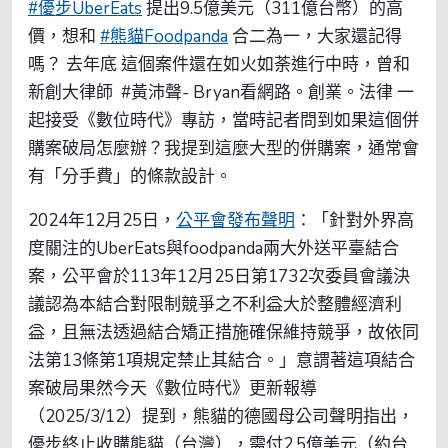
#優步UberEats
提出9.5億美元（311億台幣）的高
價，想和
#熊貓Foodpanda
合二為一，大家還記得
嗎？ 去年底 這個案件還在如火如荼進行中時，曾和
新創大律師 #黃沛聲- Bryan看網路。創業。法律 一
起接受《數位時代》專訪，當時記者問到如果這個併
購案破局怎麼辦？我提到這麼大型的併購案，通常會
有「分手費」的條款設計。
2024年12月25日，
公平會發布聲明
：「針對外界高
度關注的UberEats與foodpanda兩大外送平臺結合
案，公平會於113年12月25日第1732次委員會議決
議認為本結合對限制競爭之不利益大於整體經濟利
益，且無法透過結合矯正措施確保維持競爭，故依同
法第13條第1項規定禁止其結合。」意謂著這項結合
案破局果然今天《數位時代》更新報導
（2025/3/12）提到，熊貓的德國母公司聲明指出，
優步終止收購熊貓（台灣），需付2.5億美元（約台