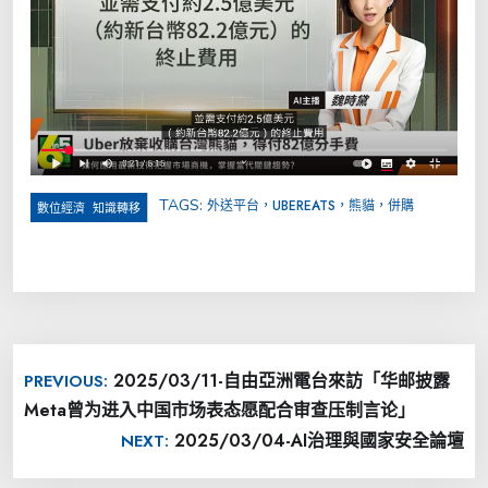
TAGS:
外送平台，UBEREATS，熊貓，併購
,
數位經濟
知識轉移
文
2025/03/11-自由亞洲電台來訪「华邮披露
PREVIOUS:
章
Meta曾为进入中国市场表态愿配合审查压制言论」
導
2025/03/04-AI治理與國家安全論壇
NEXT:
覽