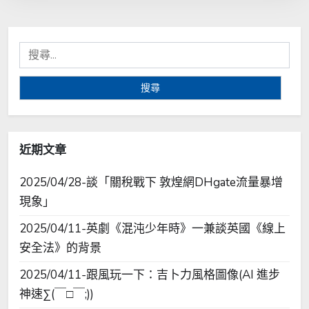
搜
尋
關
鍵
字:
近期文章
2025/04/28-談「關稅戰下 敦煌網DHgate流量暴增
現象」
2025/04/11-英劇《混沌少年時》一兼談英國《線上
安全法》的背景
2025/04/11-跟風玩一下：吉卜力風格圖像(AI 進步
神速∑(￣□￣;))