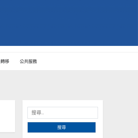
識轉移
公共服務
搜
尋
關
鍵