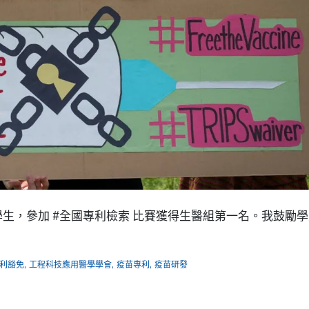
導學生，參加 #全國專利檢索 比賽獲得生醫組第一名。我鼓勵
,
,
,
利豁免
工程科技應用醫學學會
疫苗專利
疫苗研發