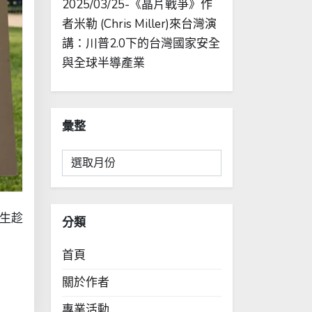
2025/03/25-《晶片戰爭》作
者米勒 (Chris Miller)來台灣演
講：川普2.0下的台灣國家安全
與全球半導產業
彙整
彙
整
學生趁
分類
首頁
關於作者
專業活動