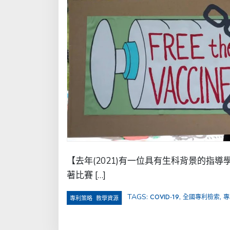
【去年(2021)有一位具有生科背景的指
著比賽 […]
TAGS:
,
,
COVID-19
全國專利檢索
專
,
專利策略
教學資源