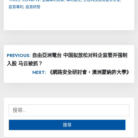
,
疫苗專利
疫苗研發
文
自由亞洲電台 中国拟放松对科企监管并强制
PREVIOUS:
章
入股 马云被抓？
導
《網路安全研討會，澳洲蒙納許大學》
NEXT:
覽
搜
尋
關
鍵