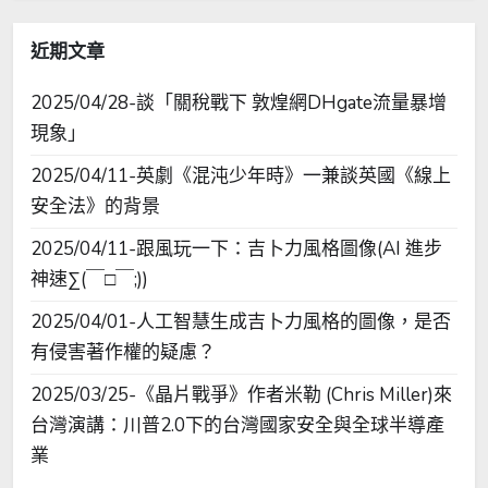
字:
近期文章
2025/04/28-談「關稅戰下 敦煌網DHgate流量暴增
現象」
2025/04/11-英劇《混沌少年時》一兼談英國《線上
安全法》的背景
2025/04/11-跟風玩一下：吉卜力風格圖像(AI 進步
神速∑(￣□￣;))
2025/04/01-人工智慧生成吉卜力風格的圖像，是否
有侵害著作權的疑慮？
2025/03/25-《晶片戰爭》作者米勒 (Chris Miller)來
台灣演講：川普2.0下的台灣國家安全與全球半導產
業