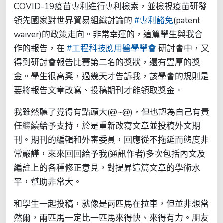
COVID-19疫苗專利進行專利檢索，並檢視疫苗研發
領先國家對世界貿易組織討論的
#專利豁免
(patent
waiver)的政策走向。非常幸運的，這篇學生與我合
作的報告，在
#工程科技應用醫學學會
研討會中，又
得到研討會報告比賽第二名的獎狀，還有豐厚的獎
金。學生很高興，過幾天才告訴我，該學會的規則是
要將報告文章改寫、投稿期刊才能領取獎金。
我雖然聽了覺得有點頭大(@~@)，但也認為自己有責
任繼續給予支持，於是重新改寫文章並投稿外文期
刊。期刊的編輯和外審委員，回應從不拖延而態度非
常嚴謹，來來回回給予我(通訊作者)多次包括內文及
編註上的各種修正意見，對提昇這篇文章的學術水
平，幫助非常大。
和學生一起投稿，就像是兩匹馬在拉車，但並非想當
然爾，兩匹馬一定比一匹馬來得快、來得有力。朋友