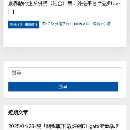
最轟動的企業併購（結合）案：外送平台 #優步Ube
[…]
TAGS:
外送平台，UBEREATS，熊貓，併購
,
數位經濟
知識轉移
搜
尋
關
鍵
字:
近期文章
2025/04/28-談「關稅戰下 敦煌網DHgate流量暴增