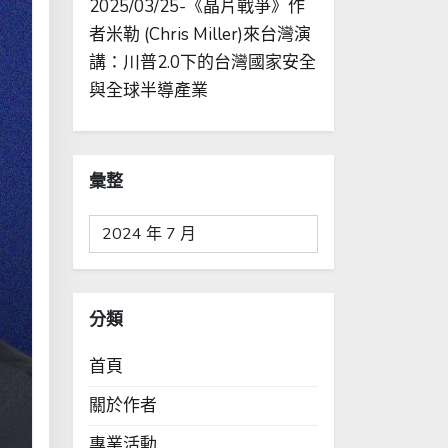
2025/03/25-《晶片戰爭》作
者米勒 (Chris Miller)來台灣演
講：川普2.0下的台灣國家安全
與全球半導產業
彙整
彙
整
分類
首頁
關於作者
專業活動