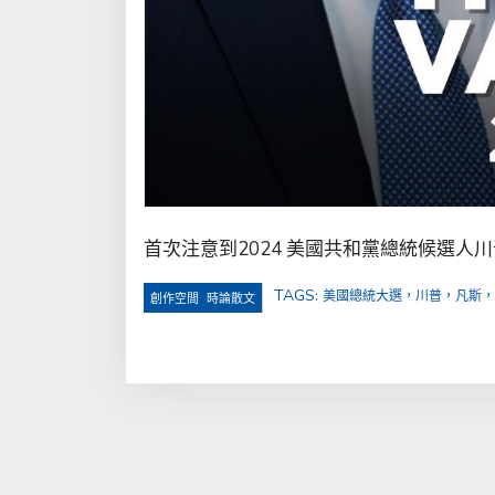
首次注意到2024 美國共和黨總統候選人川普挑
TAGS:
美國總統大選，川普，凡斯，
,
創作空間
時論散文