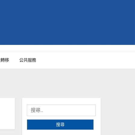
識轉移
公共服務
搜
尋
關
鍵