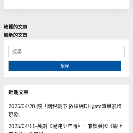
文
較舊的文章
章
較新的文章
導
搜
覽
尋
關
鍵
字:
近期文章
2025/04/28-談「關稅戰下 敦煌網DHgate流量暴增
現象」
2025/04/11-英劇《混沌少年時》一兼談英國《線上