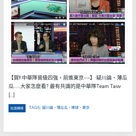
【賀!! 中華隊晉級四強，前進東京~~】 疑川論、薄瓜
瓜……大家怎麼看? 最有共識的是中華隊Team Taiw
[…]
TAGS:
疑川論，薄瓜瓜，棒球，東京
知識轉移