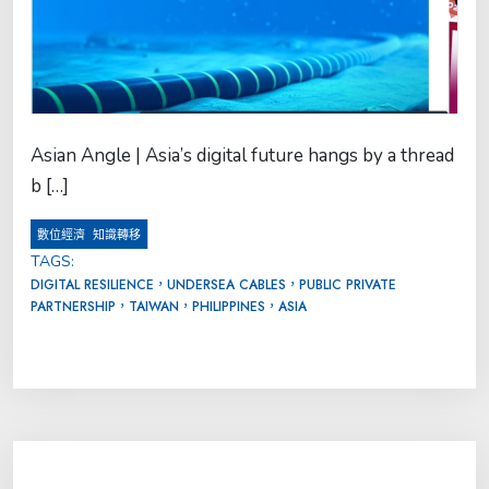
Asian Angle | Asia’s digital future hangs by a thread
b […]
,
數位經濟
知識轉移
TAGS:
DIGITAL RESILIENCE，UNDERSEA CABLES，PUBLIC PRIVATE
PARTNERSHIP，TAIWAN，PHILIPPINES，ASIA