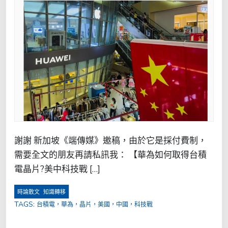
謝謝 新加坡《端傳媒》邀稿，由於它是採付費制，
需要全文的朋友再請私訊我： 【華為如何取得台積
電晶片?美中科技戰 […]
,
時論散文
知識轉移
TAGS:
台積電，華為，晶片，美國，中國，科技戰