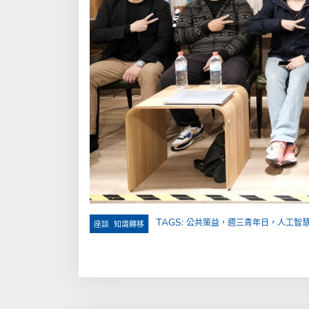
TAGS:
公共策益，週三青年日，人工智
,
座談
知識轉移