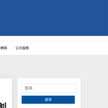
識轉移
公共服務
搜
尋
關
創
鍵