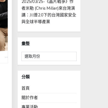
2025/03/25-《晶片戰爭》作
者米勒 (Chris Miller)來台灣演
講：川普2.0下的台灣國家安全
與全球半導產業
彙整
彙
整
分類
首頁
關於作者
專業活動