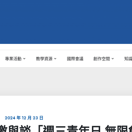
專業活動
教學資源
國際會議
創作空間
知
2024 年 12 月 23 日
8-應邀與談「週三青年日-無限