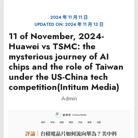
2024 年 11 月 11 日
UPDATED ON:
2024 年 11 月 13 日
11 of November, 2024-
Huawei vs TSMC: the
mysterious journey of AI
chips and the role of Taiwan
under the US-China tech
competition(Intitum Media)
Admin