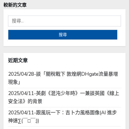
章
較新的文章
導
搜
覽
尋
關
鍵
字:
近期文章
2025/04/28-談「關稅戰下 敦煌網DHgate流量暴增
現象」
2025/04/11-英劇《混沌少年時》一兼談英國《線上
安全法》的背景
2025/04/11-跟風玩一下：吉卜力風格圖像(AI 進步
神速∑(￣□￣;))