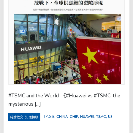
#TSMC and the World: 《#Huawei vs #TSMC: the
mysterious […]
TAGS:
,
,
,
,
CHINA
CHIP
HUAWEI
TSMC
US
,
時論散文
知識轉移