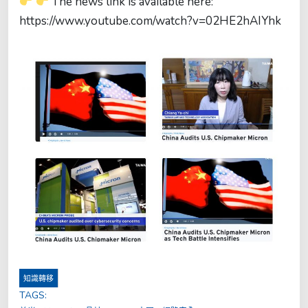
The news link is available here:
https://www.youtube.com/watch?v=02HE2hAIYhk
知識轉移
TAGS: