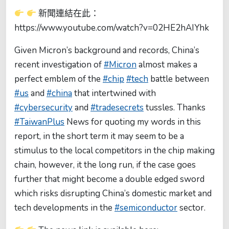
新聞連結在此：
https://www.youtube.com/watch?v=02HE2hAIYhk
Given Micron’s background and records, China’s
recent investigation of
#Micron
almost makes a
perfect emblem of the
#chip
#tech
battle between
#us
and
#china
that intertwined with
#cybersecurity
and
#tradesecrets
tussles. Thanks
#TaiwanPlus
News for quoting my words in this
report, in the short term it may seem to be a
stimulus to the local competitors in the chip making
chain, however, it the long run, if the case goes
further that might become a double edged sword
which risks disrupting China’s domestic market and
tech developments in the
#semiconductor
sector.