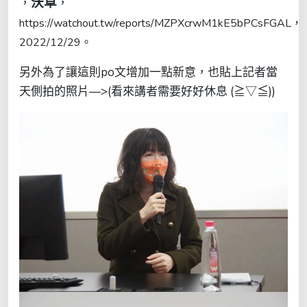
沃草
，
，
https://watchout.tw/reports/MZPXcrwM1kE5bPCsFGAL，
2022/12/29。
另外為了讓這則po文增加一點新意，也貼上記者當
天側拍的照片—>(看來講者需要好好休息 (≧▽≦))