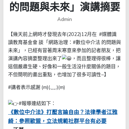
的問題與未來」演講摘要
Admin
【幾天前上網時才發現去年(2022)12月在 #媒體識
讀教育基金會 談「網路治理：#數位中介法 的問題與
未來」，已經有冒著周末寒意來參加的記者朋友，把
演講內容摘要整理出來了
，
而且整理得很棒，讓
這個嚴肅生硬、好像和一般生活沒什麼關係的題目，
不但簡明的畫出重點，也增加了很多可讀性~】
#講者表示感謝 (m)(.__.)(m)
#報導連結如下：
《
數位中介法
》
打壓言論自由
？
法律學者江雅
綺
：
參照歐盟
，
立法規範社群平台有必要