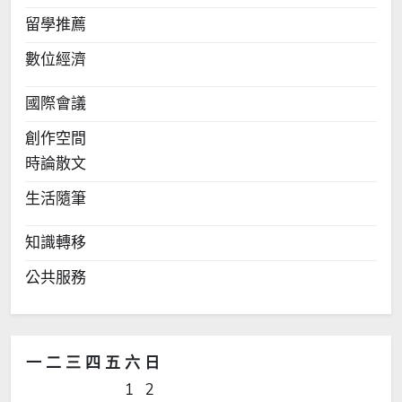
留學推薦
數位經濟
國際會議
創作空間
時論散文
生活隨筆
知識轉移
公共服務
一
二
三
四
五
六
日
1
2