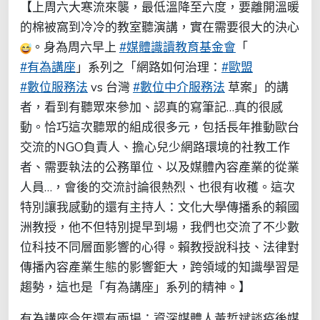
【上周六大寒流來襲，最低溫降至六度，要離開溫暖
的棉被窩到冷冷的教室聽演講，實在需要很大的決心
。身為周六早上
#媒體識讀教育基金會
「
#有為講座
」系列之「網路如何治理：
#歐盟
#數位服務法
vs 台灣
#數位中介服務法
草案」的講
者，看到有聽眾來參加、認真的寫筆記…真的很感
動。恰巧這次聽眾的組成很多元，包括長年推動歐台
交流的NGO負責人、擔心兒少網路環境的社教工作
者、需要執法的公務單位、以及媒體內容產業的從業
人員…，會後的交流討論很熱烈、也很有收穫。這次
特別讓我感動的還有主持人：文化大學傳播系的賴國
洲教授，他不但特別提早到場，我們也交流了不少數
位科技不同層面影響的心得。賴教授說科技、法律對
傳播內容產業生態的影響鉅大，跨領域的知識學習是
趨勢，這也是「有為講座」系列的精神。】
有為講座今年還有兩場：資深媒體人黃哲斌談疫後媒