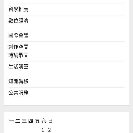
留學推薦
數位經濟
國際會議
創作空間
時論散文
生活隨筆
知識轉移
公共服務
一
二
三
四
五
六
日
1
2