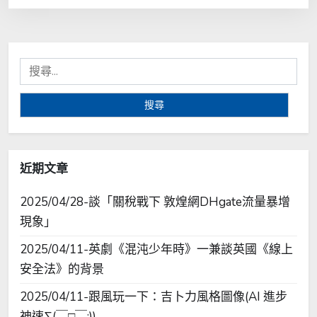
搜
尋
關
鍵
字:
近期文章
2025/04/28-談「關稅戰下 敦煌網DHgate流量暴增
現象」
2025/04/11-英劇《混沌少年時》一兼談英國《線上
安全法》的背景
2025/04/11-跟風玩一下：吉卜力風格圖像(AI 進步
神速∑(￣□￣;))