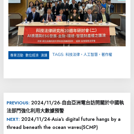
TAGS:
科技法律，人工智慧，著作權
,
,
專業活動
數位經濟
演講
文
2024/11/26-自由亞洲電台訪問關於中國執
PREVIOUS:
章
法部門強化利用大數據預警
導
2024/11/24-Asia’s digital future hangs by a
NEXT:
覽
thread beneath the ocean waves(SCMP)