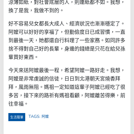
涼薄如紙，對社會底層的人，則連紙都不如。我想，
換了是我，我做不到的。
好不容易兒女都長大成人、經濟狀況也漸漸穩定了。
阿嬤可以好好的享福了，但勤儉度日已成習慣，一直
到最後一天，她都還自行料理了一些家務。如同許多
捨不得對自己好的長輩，身邊的錢總是只花在給兒孫
輩買好東西。
今天來送阿嬤最後一程，希望阿嬤一路好走。我想，
阿嬤是非常虔誠的信徒，日日到北港朝天宮燒香拜
拜，風雨無阻。媽祖一定知道這輩子阿嬤已經吃了很
多苦，接下來的路祈有媽祖看顧，阿嬤離苦得樂，前
往幸福。
TAGS:
阿嬤
生活隨筆