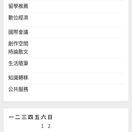
留學推薦
數位經濟
國際會議
創作空間
時論散文
生活隨筆
知識轉移
公共服務
一
二
三
四
五
六
日
1
2