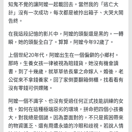
知鬼不覺的讓阿嬤一起載回去。當然我的「逃亡大
計」沒有一次成功，每次都是被拎出箱子、大哭大鬧
告終。
在我這段記憶的影片中，阿嬤的頭髮還是黑的。一轉
瞬，她的頭髮全白了。算算，阿嬤今年92歲了。
上個世紀20年代，阿嬤出生在一個偏僻的小鄉村。
那時，生養女孩一律被視為賠錢貨，她沒有機會讀
書，到了十幾歲，就草草依長輩之命嫁人。婚後，老
公從來不拿錢養家，回了家倒要翻箱倒櫃，找看看有
沒有零錢可供嫖賭。
阿嬤一個不識字、也沒有受過任何正式技能訓練的女
性，如何在這種極端惡劣的環境，拼命把四個小孩養
大，對我總是個謎。因為要面對的，不只是貧困帶來
的物資匱乏、還有周遭永遠的冷眼和歧視。若說人情