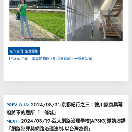
,
創作空間
生活隨筆
TAGS:
京都，國立博物館，明治古都館，平成新知館
文
2024/08/31-京都紀行之三：德川家康與幕
PREVIOUS:
章
府將軍的居所「二條城」
導
2024/08/19-亞太網路治理學校(APSIG)邀請演講
NEXT:
覽
「網路犯罪與網路治理法制-以台灣為例」