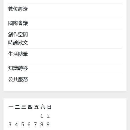
數位經濟
國際會議
創作空間
時論散文
生活隨筆
知識轉移
公共服務
一
二
三
四
五
六
日
1
2
3
4
5
6
7
8
9