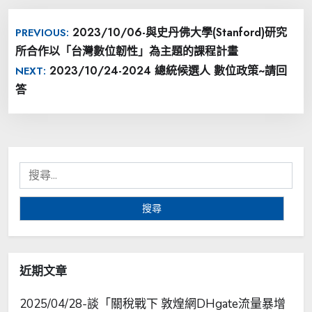
文
2023/10/06-與史丹佛大學(Stanford)研究
PREVIOUS:
章
所合作以「台灣數位韌性」為主題的課程計畫
導
2023/10/24-2024 總統候選人 數位政策~請回
NEXT:
覽
答
搜
尋
關
鍵
字:
近期文章
2025/04/28-談「關稅戰下 敦煌網DHgate流量暴增