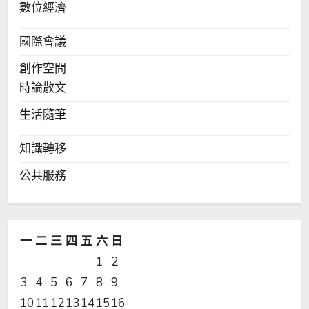
數位經濟
國際會議
創作空間
時論散文
生活隨筆
知識轉移
公共服務
一
二
三
四
五
六
日
1
2
3
4
5
6
7
8
9
10
11
12
13
14
15
16