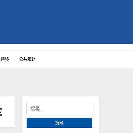
識轉移
公共服務
全
搜
尋
關
鍵