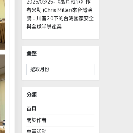
2025/03/25-《晶片戰爭》作
者米勒 (Chris Miller)來台灣演
講：川普2.0下的台灣國家安全
與全球半導產業
彙整
彙
整
分類
首頁
關於作者
專業活動