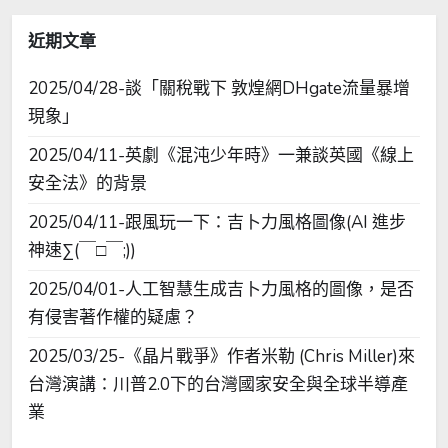
字:
近期文章
2025/04/28-談「關稅戰下 敦煌網DHgate流量暴增
現象」
2025/04/11-英劇《混沌少年時》一兼談英國《線上
安全法》的背景
2025/04/11-跟風玩一下：吉卜力風格圖像(AI 進步
神速∑(￣□￣;))
2025/04/01-人工智慧生成吉卜力風格的圖像，是否
有侵害著作權的疑慮？
2025/03/25-《晶片戰爭》作者米勒 (Chris Miller)來
台灣演講：川普2.0下的台灣國家安全與全球半導產
業