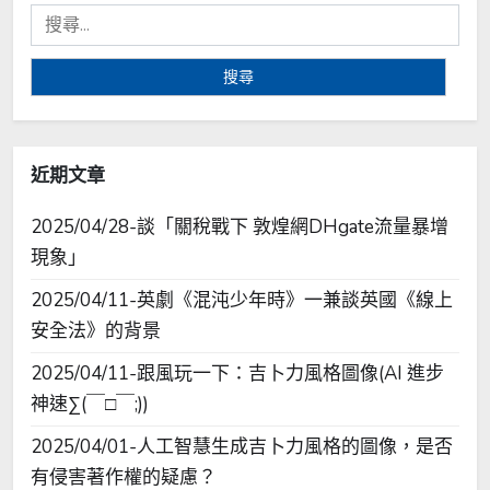
搜
尋
關
鍵
字:
近期文章
2025/04/28-談「關稅戰下 敦煌網DHgate流量暴增
現象」
2025/04/11-英劇《混沌少年時》一兼談英國《線上
安全法》的背景
2025/04/11-跟風玩一下：吉卜力風格圖像(AI 進步
神速∑(￣□￣;))
2025/04/01-人工智慧生成吉卜力風格的圖像，是否
有侵害著作權的疑慮？