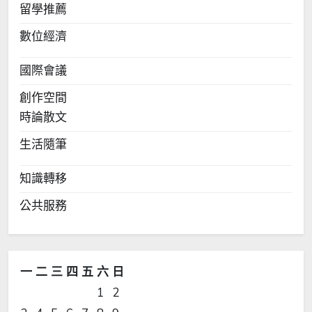
留學推薦
數位經濟
國際會議
創作空間
時論散文
生活隨筆
知識轉移
公共服務
一
二
三
四
五
六
日
1
2