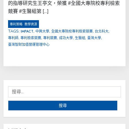
的指導研究生王亭文，榮獲 #全國大專院校專利檢索
競賽 #生醫組第 […]
,
專利策略
教學資源
TAGS:
,
,
,
,
IMPACT
中興大學
全國大專院校專利檢索競賽
台北科大
,
,
,
,
,
,
專利師
專利檢索競賽
專利競賽
成功大學
生醫組
臺灣大學
臺灣智財加值營運管理中心
搜
尋
關
鍵
字: