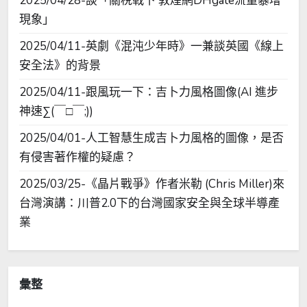
2025/04/28-談「關稅戰下 敦煌網DHgate流量暴增
現象」
2025/04/11-英劇《混沌少年時》一兼談英國《線上
安全法》的背景
2025/04/11-跟風玩一下：吉卜力風格圖像(AI 進步
神速∑(￣□￣;))
2025/04/01-人工智慧生成吉卜力風格的圖像，是否
有侵害著作權的疑慮？
2025/03/25-《晶片戰爭》作者米勒 (Chris Miller)來
台灣演講：川普2.0下的台灣國家安全與全球半導產
業
彙整