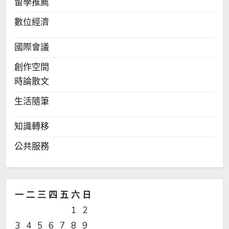
留學推薦
數位經濟
國際會議
創作空間
時論散文
生活隨筆
知識轉移
公共服務
一
二
三
四
五
六
日
1
2
3
4
5
6
7
8
9