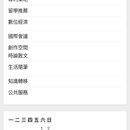
留學推薦
數位經濟
國際會議
創作空間
時論散文
生活隨筆
知識轉移
公共服務
一
二
三
四
五
六
日
1
2