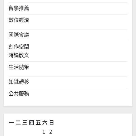
留學推薦
數位經濟
國際會議
創作空間
時論散文
生活隨筆
知識轉移
公共服務
一
二
三
四
五
六
日
1
2