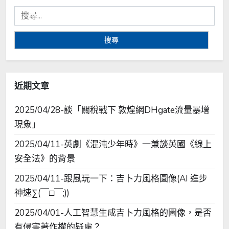
搜
尋
關
鍵
字:
近期文章
2025/04/28-談「關稅戰下 敦煌網DHgate流量暴增
現象」
2025/04/11-英劇《混沌少年時》一兼談英國《線上
安全法》的背景
2025/04/11-跟風玩一下：吉卜力風格圖像(AI 進步
神速∑(￣□￣;))
2025/04/01-人工智慧生成吉卜力風格的圖像，是否
有侵害著作權的疑慮？