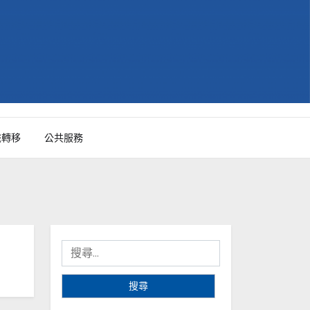
識轉移
公共服務
搜
尋
關
鍵