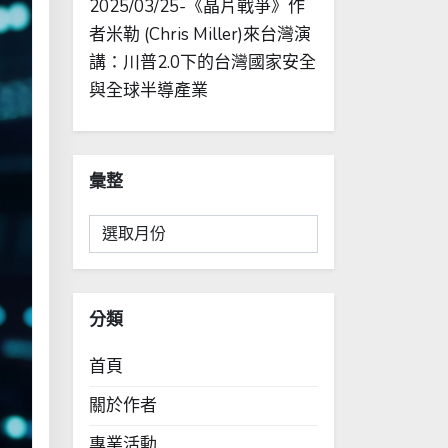
2025/03/25-《晶片戰爭》作
者米勒 (Chris Miller)來台灣演
講：川普2.0下的台灣國家安全
與全球半導產業
彙整
彙
整
分類
首頁
關於作者
專業活動